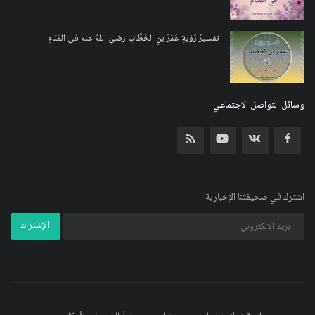
تفسيرُ رُؤيةِ عُمَرَ بنِ الخَطَّابِ رضيَ اللهُ عنه في المَنَامِ
وسائل التواصل الاجتماعي
اشترك في صحيفتنا الإخبارية
الإشتراك