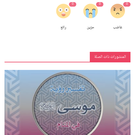
0
0
0
غاضب
حزين
رائع
المنشورات ذات الصلة