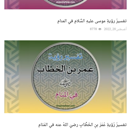
تفسيرُ رؤيةِ موسى عليهِ السَّلامِ في المنامِ
أغسطس 20, 2022
8778
تفسيرُ رُؤيةِ عُمَرَ بنِ الخَطَّابِ رضيَ اللهُ عنه في المَنَامِ