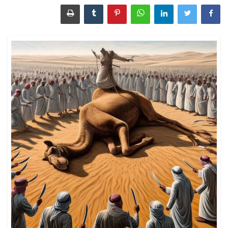
الأسماء ورموزها
رؤية الآخرة وأحداثها
الطَّعام والشَّراب
الأشياء والمقتنيات
الإنسان بأحواله وصفاته
الحيوانات والحشرات
سور القرآن الكريم
الأنبياء والصحابة