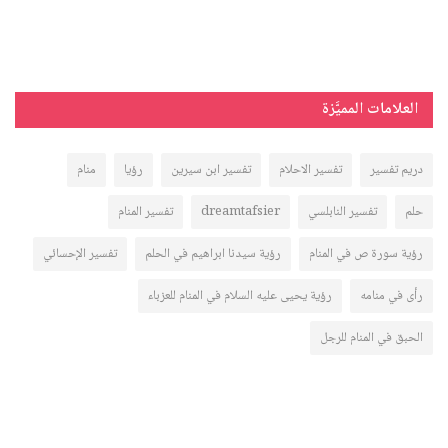
العلامات المميَّزة
دريم تفسير
تفسير الاحلام
تفسير ابن سيرين
رؤيا
منام
حلم
تفسير النابلسي
dreamtafsier
تفسير المنام
رؤية سورة ص في المنام
رؤية سيدنا ابراهيم في الحلم
تفسير الإحسائي
رأى في منامه
رؤية يحيى عليه السلام في المنام للعزباء
الحبق في المنام للرجل