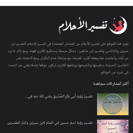
يقوم هذا الموقع على تفسير الأحلام من المصادر المعتمدة في تفسير الاحلام كتفسير ابن
سيرين والنابلسي وتفسير ابن شاهين ، بشكل مبسط يستطيع القارئ فهمه، ومع ذلك ما يرد
من آيات وأحاديث مما يجعله أقرب للصحة، مع مراعاة عدم التكرار، ومع الاعتماد على
التفاسير الحديثة بتنقيحها وتلخيصها ووضعها للقارئ، ليكون موقعا شاملا يغني عن البحث
في غيره من المواقع
أكثر المشاركات مشاهدة
تفسيرُ رُؤيةِ أَبِي بَكْرٍ الصِّدِّيقِ رضيَ اللهُ عنه في...
تفسير رؤية اسم حسين في المنام لابن سيرين وكبار المفسرين