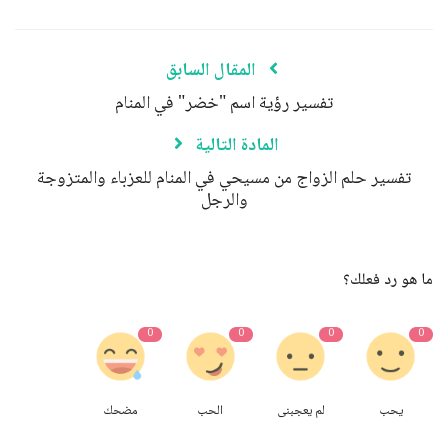
المقال السابق
تفسير رؤية اسم "خضر" في المنام
المادة التالية
تفسير حلم الزواج من مسيحي في المنام للعزباء والمتزوجة
والرجل
ما هو رد فعلك؟
0
0
0
0
يحب
لم يعجبنى
الحب
مضحك