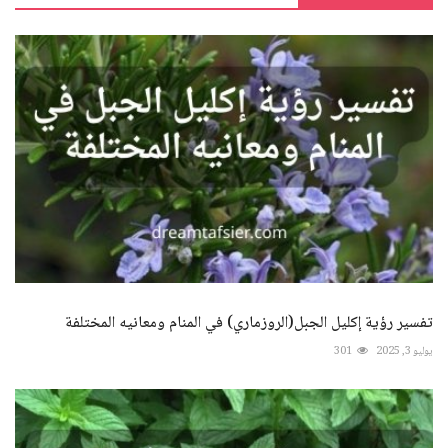
تفسير رؤية إكليل الجبل(الروزماري) في المنام ومعانيه المختلفة
يوليو 3, 2025
301