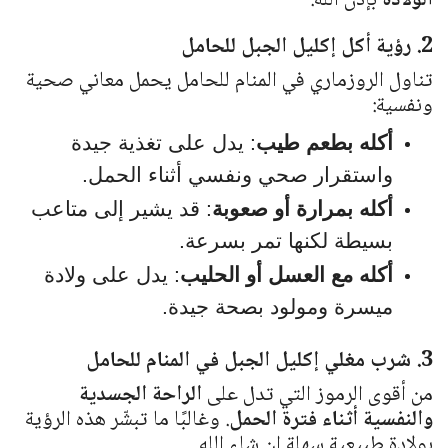
الولادة
بإذن الله.
2. رؤية أكل إكليل الجبل للحامل
تناول الروزماري في المنام للحامل يحمل معاني صحية
ونفسية:
أكله بطعم طيب
: يدل على تغذية جيدة
واستقرار صحي ونفسي أثناء الحمل.
أكله بمرارة أو صعوبة
: قد يشير إلى متاعب
بسيطة لكنها تمر بسرعة.
أكله مع العسل أو الحليب
: يدل على ولادة
ميسرة ومولود بصحة جيدة.
3. شرب مغلي إكليل الجبل في المنام للحامل
من أقوى الرموز التي تدل على
الراحة الجسدية
والنفسية أثناء فترة الحمل
. وغالبًا ما تبشّر هذه الرؤية
بولادة طبيعية سهلة إن شاء الله.