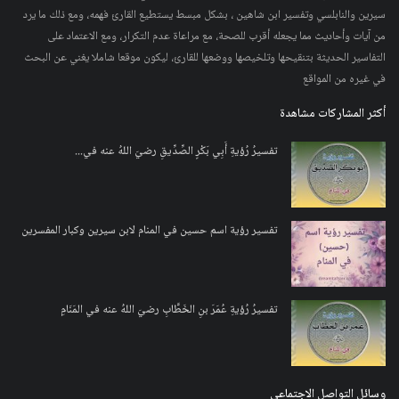
سيرين والنابلسي وتفسير ابن شاهين ، بشكل مبسط يستطيع القارئ فهمه، ومع ذلك ما يرد
من آيات وأحاديث مما يجعله أقرب للصحة، مع مراعاة عدم التكرار، ومع الاعتماد على
التفاسير الحديثة بتنقيحها وتلخيصها ووضعها للقارئ، ليكون موقعا شاملا يغني عن البحث
في غيره من المواقع
أكثر المشاركات مشاهدة
تفسيرُ رُؤيةِ أَبِي بَكْرٍ الصِّدِّيقِ رضيَ اللهُ عنه في...
تفسير رؤية اسم حسين في المنام لابن سيرين وكبار المفسرين
تفسيرُ رُؤيةِ عُمَرَ بنِ الخَطَّابِ رضيَ اللهُ عنه في المَنَامِ
وسائل التواصل الاجتماعي