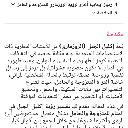
العبادات والشعائر الدينية
رموز إيجابية أخرى لرؤية الروزماري للمتزوجة والحامل
الخلاصة
الجن والملائكة
مقدمة
يُعدّ
إكليل الجبل (الروزماري)
من الأعشاب العطرية ذات
الاستخدامات المتعددة، وله مكانة خاصة في الثقافات
الشعبية كرمز للطهارة، والشفاء، والتوازن. وعند ظهوره
في المنام، لا يكون حضوره عشوائيًا، بل يرمز إلى رسائل
نفسية وروحية عميقة ترتبط بالحالة الشخصية للرائي،
خاصة
المرأة المتزوجة والحامل
، حيث تتنوع
التفسيرات بين دلالات السكينة، والحمل، وتحقيق
الأمنيات، أو التحذير من بعض التحديات المؤقتة.
في هذه المقالة، نقدم لكِ
تفسير رؤية إكليل الجبل في
المنام للمتزوجة والحامل
بشكل مفصّل، مستعرضين أبرز
الرؤى وأكثرها شيوعًا، من خلال الجمع بين أقوال كبار