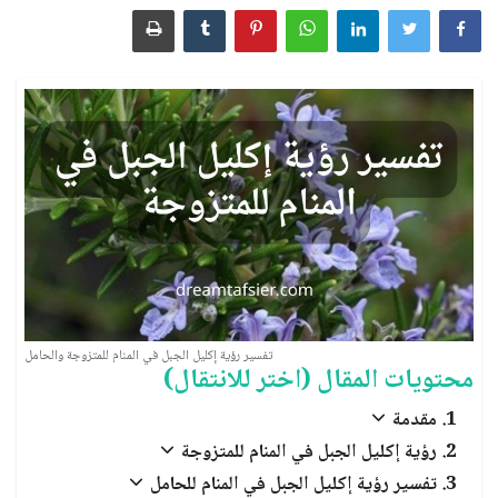
الأسماء ورموزها
رؤية الآخرة وأحداثها
الطَّعام والشَّراب
الأشياء والمقتنيات
الإنسان بأحواله وصفاته
الحيوانات والحشرات
تفسير رؤية إكليل الجبل في المنام للمتزوجة والحامل
محتويات المقال (اختر للانتقال)
سور القرآن الكريم
مقدمة
الأنبياء والصحابة
رؤية إكليل الجبل في المنام للمتزوجة
تفسير رؤية إكليل الجبل في المنام للحامل