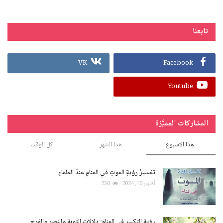
تابعنا
VK
Facebook
Youtube
المشاركات المميَّزة
هذا الاسبوع
هذا الشهر
كل الوقت
تفسيرُ رؤيةِ الموتِ في المنامِ عندَ العلماءِ
أكتوبر 10, 2024
230
رؤية التكبير في المنام: دلالات التوبة والنصر والفرج