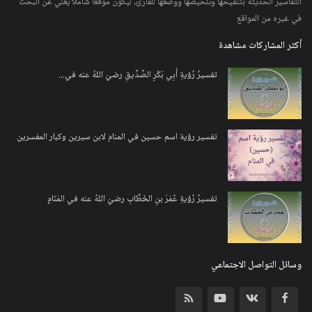
التفاسير الحديثة بتنقيحها وتلخيصها ووضعها للقارئ، ليكون موقعا شاملا يغني عن البحث
في غيره من المواقع
أكثر المشاركات مشاهدة
تفسيرُ رُؤيةِ أَبِي بَكْرٍ الصِّدِّيقِ رضيَ اللهُ عنه في...
تفسير رؤية اسم حسين في المنام لابن سيرين وكبار المفسرين
تفسيرُ رُؤيةِ عُمَرَ بنِ الخَطَّابِ رضيَ اللهُ عنه في المَنَامِ
وسائل التواصل الاجتماعي