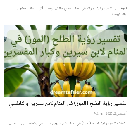
تعرف على تفسير رؤية البازلاء في المنام بجميع حالاتها، ومعنى أكل البسلة الخضراء
الأسماء ورموزها
والمطبوخة...
رؤية الآخرة وأحداثها
الطَّعام والشَّراب
الأشياء والمقتنيات
الإنسان بأحواله وصفاته
الحيوانات والحشرات
سور القرآن الكريم
تفسير رؤية الطلح (الموز) في المنام لابن سيرين والنابلسي
أغسطس 2, 2025
741
الأنبياء والصحابة
اكتشف تفسير رؤية الطلح (الموز) في المنام لابن سيرين والنابلسي، وتعرّف على دلالات...