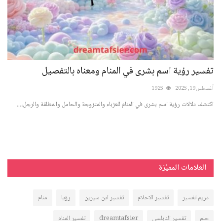
تفسير رؤية اسم بشرى في المنام ومعناه بالتفصيل
تفس
با
أغسطس 19, 2025
1925
أغسطس 
اكتشف دلالات رؤية اسم بشرى في المنام للعزباء والمتزوجة والحامل والمطلقة والرجل،...
اكتش
العلامات المميَّزة
دريم تفسير
تفسير الاحلام
تفسير ابن سيرين
رؤيا
منام
حلم
تفسير النابلسي
dreamtafsier
تفسير المنام