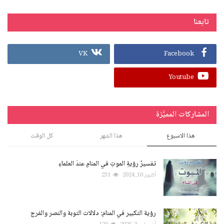
تابعنا
VK
Facebook
Youtube
المشاركات المميَّزة
هذا الاسبوع
هذا الشهر
كل الوقت
تفسيرُ رؤيةِ الموتِ في المنامِ عندَ العلماءِ
أكتوبر 10, 2024
231
رؤية التكبير في المنام: دلالات التوبة والنصر والفرج