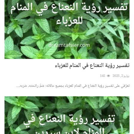
تفسير رؤية النعناع في المنام للعزباء
يوليو 2, 2025
145
تعرّفي على تفسير رؤية النعناع في المنام للعزباء بجميع حالاته: شمّ رائحته، شربه،...