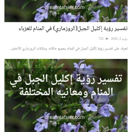
تفسير رؤية إكليل الجبل(الروزماري) في المنام للعزباء
يوليو 3, 2025
725
تعرف على تفسير رؤية إكليل الجبل في المنام بجميع حالاته، ودلالات الروزماري الأخضر...