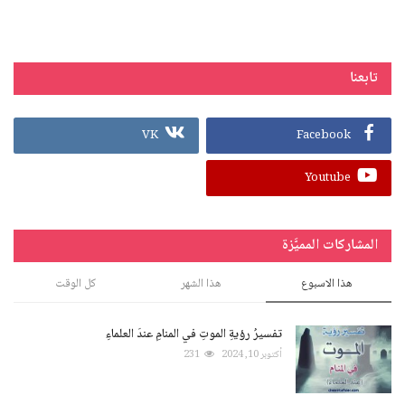
تابعنا
VK
Facebook
Youtube
المشاركات المميَّزة
هذا الاسبوع
هذا الشهر
كل الوقت
تفسيرُ رؤيةِ الموتِ في المنامِ عندَ العلماءِ
أكتوبر 10, 2024
231