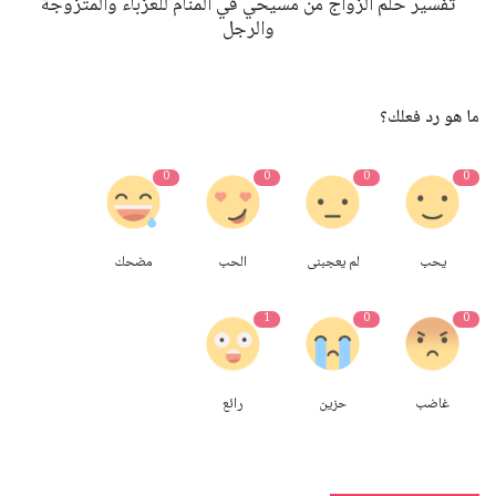
تفسير حلم الزواج من مسيحي في المنام للعزباء والمتزوجة
والرجل
ما هو رد فعلك؟
0
0
0
0
يحب
لم يعجبنى
الحب
مضحك
1
0
0
غاضب
حزين
رائع