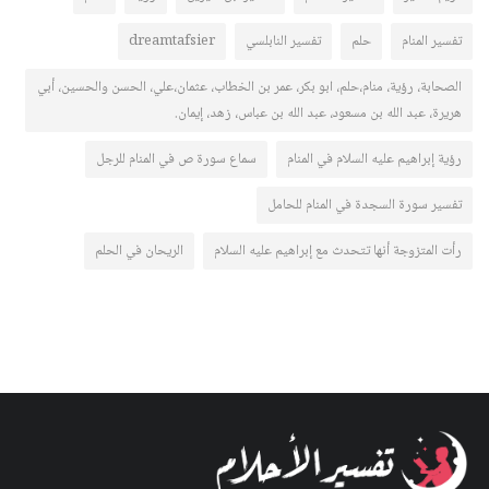
تفسير المنام
حلم
تفسير النابلسي
dreamtafsier
الصحابة، رؤية، منام،حلم، ابو بكر، عمر بن الخطاب، عثمان،علي، الحسن والحسين، أبي
هريرة، عبد الله بن مسعود، عبد الله بن عباس، زهد، إيمان.
رؤية إبراهيم عليه السلام في المنام
سماع سورة ص في المنام للرجل
تفسير سورة السجدة في المنام للحامل
رأت المتزوجة أنها تتحدث مع إبراهيم عليه السلام
الريحان في الحلم