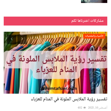
مشاركات اخترناها لكم
الأشياء والمقتنيات
تفسير رؤية الملابس الملونة في المنام للعزباء
تفس
أغسطس 10, 2025
402
أغسطس 