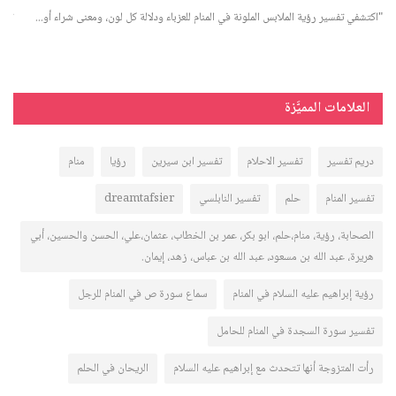
..
"اكتشفي تفسير رؤية الملابس الملونة في المنام للعزباء ودلالة كل لون، ومعنى شراء أو...
تعرّ
العلامات المميَّزة
دريم تفسير
تفسير الاحلام
تفسير ابن سيرين
رؤيا
منام
تفسير المنام
حلم
تفسير النابلسي
dreamtafsier
الصحابة، رؤية، منام،حلم، ابو بكر، عمر بن الخطاب، عثمان،علي، الحسن والحسين، أبي
هريرة، عبد الله بن مسعود، عبد الله بن عباس، زهد، إيمان.
رؤية إبراهيم عليه السلام في المنام
سماع سورة ص في المنام للرجل
تفسير سورة السجدة في المنام للحامل
رأت المتزوجة أنها تتحدث مع إبراهيم عليه السلام
الريحان في الحلم