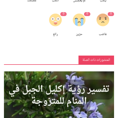
يحب
لم يعجبنى
الحب
مضحك
0
0
0
غاضب
حزين
رائع
المنشورات ذات الصلة