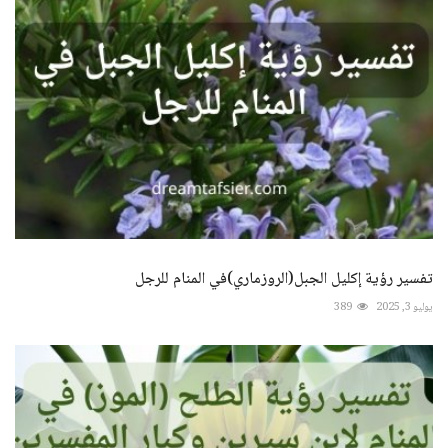
تفسير رؤية إكليل الجبل(الروزماري)في المنام للرجل
يوليو 3, 2025
389