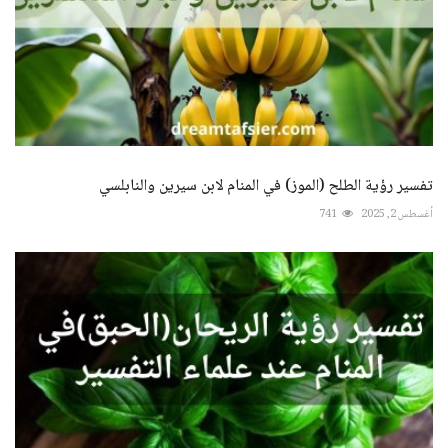
تفسير رؤية الطلح (الموز) في المنام لابن سيرين والنابلسي
أغسطس 2, 2025
741