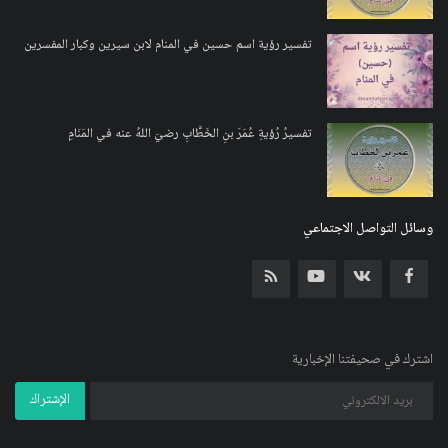
تفسير رؤية اسم حسين في المنام لابن سيرين وكبار المفسرين
تفسيرُ رُؤيةِ عُمَرَ بنِ الخَطَّابِ رضيَ اللهُ عنه في المَنَامِ
وسائل التواصل الاجتماعي
اشترك في صحيفتنا الإخبارية
الإشتراك