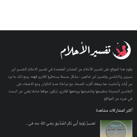
يقوم هذا الموقع على تفسير الأحلام من المصادر المعتمدة في تفسير الاحلام كتفسير ابن
سيرين والنابلسي وتفسير ابن شاهين ، بشكل مبسط يستطيع القارئ فهمه، ومع ذلك ما يرد
من آيات وأحاديث مما يجعله أقرب للصحة، مع مراعاة عدم التكرار، ومع الاعتماد على
التفاسير الحديثة بتنقيحها وتلخيصها ووضعها للقارئ، ليكون موقعا شاملا يغني عن البحث
في غيره من المواقع
أكثر المشاركات مشاهدة
تفسيرُ رُؤيةِ أَبِي بَكْرٍ الصِّدِّيقِ رضيَ اللهُ عنه في...