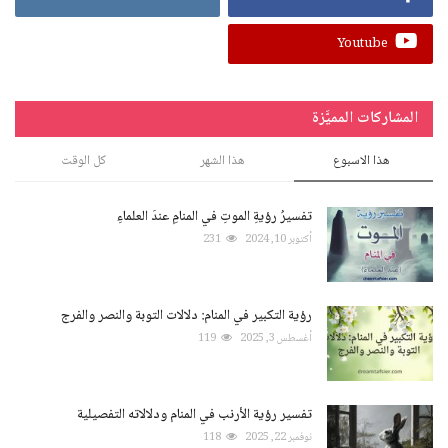
Youtube
المشاركات المميَّزة
هذا الاسبوع
هذا الشهر
كل الوقت
تفسيرُ رؤيةِ الموتِ في المنامِ عندَ العلماءِ
أكتوبر 10, 2024
231
رؤية التكبير في المنام: دلالات التوبة والنصر والفرج
أغسطس 3, 2025
119
تفسير رؤية الأرنب في المنام ودلالاته التفصيلية
نوفمبر 22, 2025
118