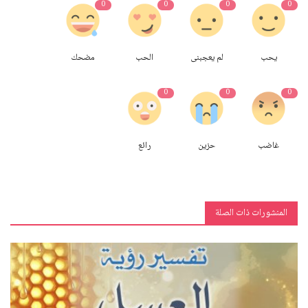
0
0
0
0
يحب
لم يعجبنى
الحب
مضحك
0
0
0
غاضب
حزين
رائع
المنشورات ذات الصلة