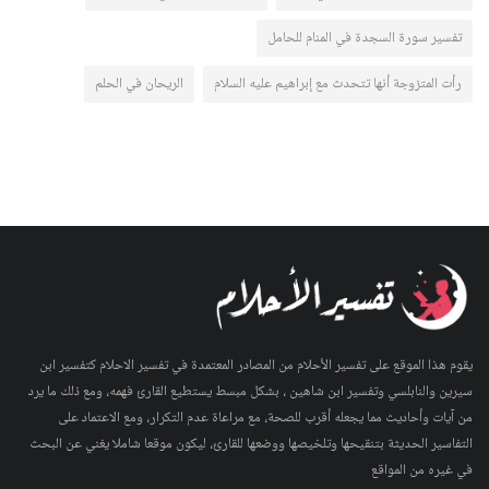
تفسير سورة السجدة في المنام للحامل
رأت المتزوجة أنها تتحدث مع إبراهيم عليه السلام
الريحان في الحلم
يقوم هذا الموقع على تفسير الأحلام من المصادر المعتمدة في تفسير الاحلام كتفسير ابن
سيرين والنابلسي وتفسير ابن شاهين ، بشكل مبسط يستطيع القارئ فهمه، ومع ذلك ما يرد
من آيات وأحاديث مما يجعله أقرب للصحة، مع مراعاة عدم التكرار، ومع الاعتماد على
التفاسير الحديثة بتنقيحها وتلخيصها ووضعها للقارئ، ليكون موقعا شاملا يغني عن البحث
في غيره من المواقع