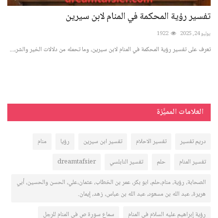
تفسير رؤية المحكمة في المنام لابن سيرين
تفس
يوليو 24, 2025
1922
أغسطس 
..
تعرف على تفسير رؤية المحكمة في المنام لابن سيرين، وما تحمله من دلالات الخير والشر،...
اكتش
العلامات المميَّزة
دريم تفسير
تفسير الاحلام
تفسير ابن سيرين
رؤيا
منام
تفسير المنام
حلم
تفسير النابلسي
dreamtafsier
الصحابة، رؤية، منام،حلم، ابو بكر، عمر بن الخطاب، عثمان،علي، الحسن والحسين، أبي
هريرة، عبد الله بن مسعود، عبد الله بن عباس، زهد، إيمان.
رؤية إبراهيم عليه السلام في المنام
سماع سورة ص في المنام للرجل