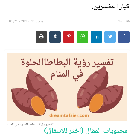
كبار المفسرين.
الأسماء ورموزها
263
نوفمبر 21, 2025 - 01:24
رؤية الآخرة وأحداثها
الطَّعام والشَّراب
الأشياء والمقتنيات
الإنسان بأحواله وصفاته
الحيوانات والحشرات
سور القرآن الكريم
الأنبياء والصحابة
تفسير رؤية البطاطا الحلوه في المنام
محتويات المقال (اختر للانتقال)