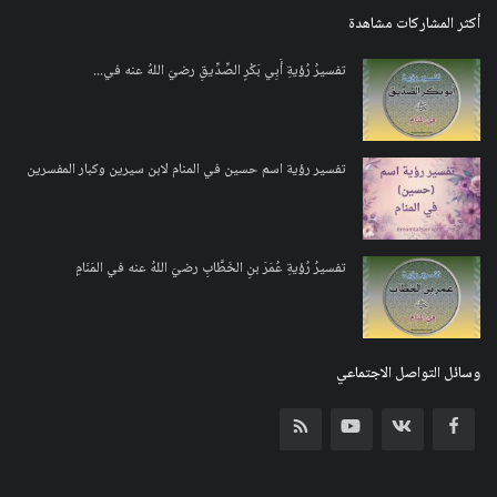
أكثر المشاركات مشاهدة
تفسيرُ رُؤيةِ أَبِي بَكْرٍ الصِّدِّيقِ رضيَ اللهُ عنه في...
تفسير رؤية اسم حسين في المنام لابن سيرين وكبار المفسرين
تفسيرُ رُؤيةِ عُمَرَ بنِ الخَطَّابِ رضيَ اللهُ عنه في المَنَامِ
وسائل التواصل الاجتماعي