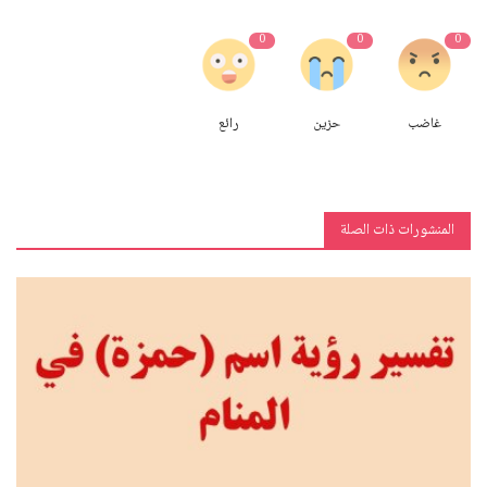
0
0
0
غاضب
حزين
رائع
المنشورات ذات الصلة