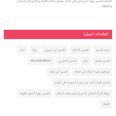
اكتشف تفسير رؤية اسم حنان في المنام بجميع حالاته للعزباء والمتزوجة والحامل
تعرف
والمطلقة...
والم
العلامات المميَّزة
دريم تفسير
تفسير الاحلام
تفسير ابن سيرين
رؤيا
منام
تفسير المنام
حلم
تفسير النابلسي
dreamtafsier
إبراهيم عليه السلام في المنام
تفسير ابن غنام
تفسير قراءة آيات من سورة السجدة في المنام
رؤية المرأة الحامل لاسم إبراهيم عليه السلام
تفسير رؤية الحبق للعزباء
القطة