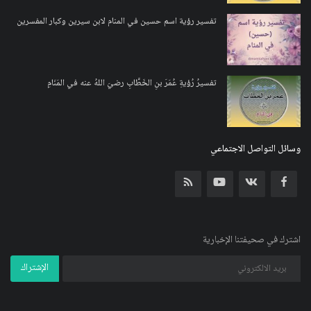
تفسير رؤية اسم حسين في المنام لابن سيرين وكبار المفسرين
تفسيرُ رُؤيةِ عُمَرَ بنِ الخَطَّابِ رضيَ اللهُ عنه في المَنَامِ
وسائل التواصل الاجتماعي
اشترك في صحيفتنا الإخبارية
الإشتراك