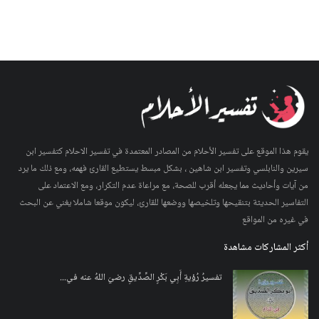
يقوم هذا الموقع على تفسير الأحلام من المصادر المعتمدة في تفسير الاحلام كتفسير ابن
سيرين والنابلسي وتفسير ابن شاهين ، بشكل مبسط يستطيع القارئ فهمه، ومع ذلك ما يرد
من آيات وأحاديث مما يجعله أقرب للصحة، مع مراعاة عدم التكرار، ومع الاعتماد على
التفاسير الحديثة بتنقيحها وتلخيصها ووضعها للقارئ، ليكون موقعا شاملا يغني عن البحث
في غيره من المواقع
أكثر المشاركات مشاهدة
تفسيرُ رُؤيةِ أَبِي بَكْرٍ الصِّدِّيقِ رضيَ اللهُ عنه في...