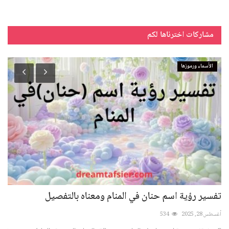
مشاركات اخترناها لكم
الأسماء ورموزها
تفسير رؤية اسم حنان في المنام ومعناه بالتفصيل
تفس
أغسطس 28, 2025
534
أكتوبر 24