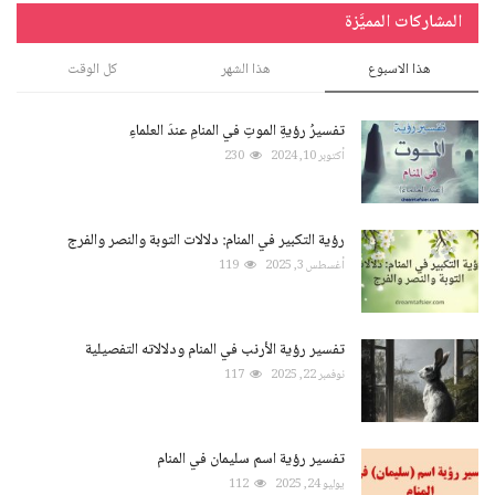
المشاركات المميَّزة
هذا الاسبوع
هذا الشهر
كل الوقت
تفسيرُ رؤيةِ الموتِ في المنامِ عندَ العلماءِ
أكتوبر 10, 2024
230
رؤية التكبير في المنام: دلالات التوبة والنصر والفرج
أغسطس 3, 2025
119
تفسير رؤية الأرنب في المنام ودلالاته التفصيلية
نوفمبر 22, 2025
117
تفسير رؤية اسم سليمان في المنام
يوليو 24, 2025
112