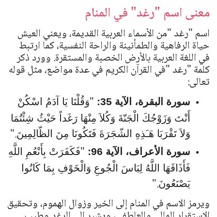
معنى اسم "رغد" في المنام
اسم
"
رغد
"
من الأسماء العربية القديمة، ويعني العيش
حياة الرفاهية والطمأنينة والراحة النفسية، كما ارتبط
في اللغة العربية بالأرض الخصبة والمستقرة. وورد ذكر
كلمة
"
رغد
"
في القرآن الكريم في عدة مواضع، مثل قوله
تعالى:
"
سورة البقرة، الآية 35:
وَقُلْنَا يَا آدَمُ اسْكُنْ
أَنْتَ وَزَوْجُكَ الْجَنّةَ وَكُلاَ مِنْهَا رَغَداً حَيْثُ شِئْتُمَا
".
وَلاَ تَقْرَبَا هَـَذِهِ الشّجَرَةَ فَتَكُونَا مِنَ الظّالِمِينَ
"
سورة الأعراف، الآية 96:
فَكَفَرَتْ بِأَنْعُمِ اللَّهِ
فَأَذَاقَهَا اللَّهُ لِبَاسَ الْجُوعِ وَالْخَوْفِ بِمَا كَانُوا
".
يَصْنَعُونَ
ويرمز الاسم في المنام إلى الخير وزوال الهموم، وتحقيق
الاستقرار المالي والعاطفي، ويشير إلى الرغد وطيب