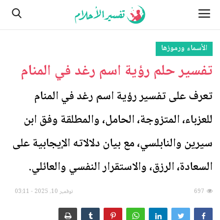
الأسماء ورموزها
تفسير حلم رؤية اسم رغد في المنام
الصفحة الرئيسية
من نحن
تعرف على تفسير رؤية اسم رغد في المنام
للعزباء، المتزوجة، الحامل، والمطلقة وفق ابن
النباتات
سيرين والنابلسي، مع بيان دلالاته الإيجابية على
مسائل تتعلق بالرؤية والأحلام
السعادة، الرزق، والاستقرار النفسي والعائلي.
اتصل بنا
الأماكن
697
نوفمبر 10, 2025 - 03:11
الطبيعة وأحوالها