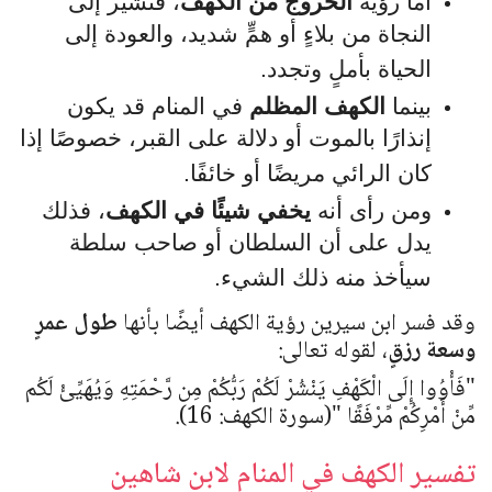
أما رؤية
الخروج من الكهف
، فتشير إلى
النجاة من بلاءٍ أو همٍّ شديد، والعودة إلى
الحياة بأملٍ وتجدد.
بينما
الكهف المظلم
في المنام قد يكون
إنذارًا بالموت أو دلالة على القبر، خصوصًا إذا
كان الرائي مريضًا أو خائفًا.
ومن رأى أنه
يخفي شيئًا في الكهف
، فذلك
يدل على أن السلطان أو صاحب سلطة
سيأخذ منه ذلك الشيء.
وقد فسر ابن سيرين رؤية الكهف أيضًا بأنها
طول عمرٍ
وسعة رزقٍ
، لقوله تعالى:
"
فَأْوُوا إِلَى الْكَهْفِ يَنْشُرْ لَكُمْ رَبُّكُمْ مِن رَّحْمَتِهِ وَيُهَيِّئْ لَكُم
مِّنْ أَمْرِكُمْ مِّرْفَقًا
"
(سورة الكهف: 16).
تفسير الكهف في المنام لابن شاهين