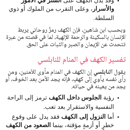
وقد يدل الكهف على
الستر في الأمور
والأسرار
، وعلى التقرب من الملوك أو ذوي
السلطة.
وبحسب ابن شاهين، فإن الكهف رمزٌ روحاني يربط
الإنسان بالسكينة والرحمة الإلهية، لما في قصته من عبرة
تتحدث عن الإيمان والصبر والثبات على الحق.
تفسير الكهف في المنام للنابلسي
يقول
النابلسي
إن الكهف في المنام مأوى للآمنين، ومن
رأى نفسه يأوي إلى كهفٍ، فإنه يجد الأمن بعد الخوف، أو
يجد من يعينه في حياته.
رؤية
الجلوس داخل الكهف
ترمز إلى الراحة
النفسية والاستقرار بعد تعب.
أما
النزول إلى الكهف
فقد يدل على وقوع
خطرٍ أو أزمةٍ مؤقتة، بينما
الصعود من الكهف