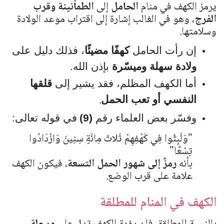
يرمز الكهف في منام
الحامل
إلى
الطمأنينة وقرب
الفرج
، وهو في الغالب إشارة إلى اقتراب موعد الولادة
وسلامتها.
إن رأت الحامل
كهفًا مضيئًا
، فذلك دليل على
ولادة سهلة وميسّرة
بإذن الله.
أما الكهف المظلم، فقد يشير إلى
قلقها
.
النفسي أو تعب الحمل
وفسّر بعض العلماء رقم
(9)
في قوله تعالى:
"
وَلَبِثُوا فِي كَهْفِهِمْ ثَلاثَ مِائَةٍ سِنِينَ وَازْدَادُوا
تِسْعًا
"
بأنه
رمزٌ إلى شهور الحمل التسعة
، فيكون الكهف
علامة على قرب الوضع.
الكهف في المنام للمطلقة