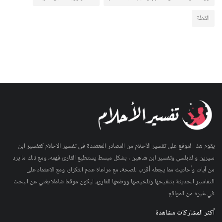
القطة
يقوم هذا الموقع على تفسير الأحلام من المصادر المعتمدة في تفسير الاحلام كتفسير ابن
سيرين والنابلسي وتفسير ابن شاهين ، بشكل مبسط يستطيع القارئ فهمه، ومع ذلك ما يرد
من آيات وأحاديث مما يجعله أقرب للصحة، مع مراعاة عدم التكرار، ومع الاعتماد على
التفاسير الحديثة بتنقيحها وتلخيصها ووضعها للقارئ، ليكون موقعا شاملا يغني عن البحث
في غيره من المواقع
أكثر المشاركات مشاهدة