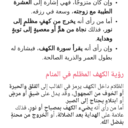
وإن كان متزوجًا، فهي إشارة إلى
العشرة
الطيبة مع زوجته
، وسعة في رزقه.
أما من رأى أنه
يخرج من كهفٍ مظلمٍ إلى
نور
، فذلك
نجاة من همٍّ أو معصيةٍ إلى توبةٍ
.
وهداية
وإن رأى أنه
يقرأ سورة الكهف
، فبشارة له
بطول العمر والذرية الصالحة.
رؤية الكهف المظلم في المنام
الظلام داخل الكهف يرمز في الغالب إلى
القلق والحيرة
أو الخوف من المجهول
، وقد يدل على
ضيقٍ أو مرضٍ
أو
ابتلاءٍ يحتاج إلى الصبر
.
أما من رأى أنه
يضيء الكهف بمصباحٍ أو نورٍ
، فذلك
علامة على
الهداية بعد الضلالة
، أو
الخروج من محنةٍ
بفضل الله
.