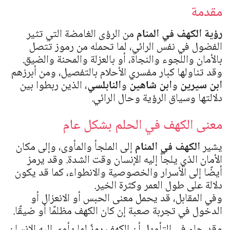
مقدمة
رؤية الكهف في المنام
من الرؤى الغامضة التي تثير
الفضول في نفس الرائي، لما تحمله من رموز تتصل
بالأمان واللجوء والنجاة، أو بالعزلة والمحنة والضيق.
وقد تناولها كبار مفسري الأحلام بالتفصيل، ومن أبرزهم
ابن سيرين
و
ابن شاهين
و
النابلسي
، الذين ربطوا بين
دلالتها وسياق الرؤية وحال الرائي.
معنى الكهف في الحلم بشكل عام
يشير
الكهف في المنام
إلى الملجأ والمأوى، وإلى مكان
الأمان الذي يلجأ إليه الإنسان وقت الشدة. وقد يرمز
أيضًا إلى الأسرار والخصوصية والانطواء، كما قد يكون
دلالة على طول العمر وكثرة الخير.
وفي المقابل، قد يحمل معنى الحبس أو الانعزال أو
الدخول في تجربة صعبة إن كان الكهف مظلمًا أو ضيقًا.
وقد جاء في التأويل أن الكهف رمزٌ لما يأوي إليه الإنسان