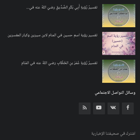
تفسيرُ رُؤيةِ أَبِي بَكْرٍ الصِّدِّيقِ رضيَ اللهُ عنه في...
تفسير رؤية اسم حسين في المنام لابن سيرين وكبار المفسرين
تفسيرُ رُؤيةِ عُمَرَ بنِ الخَطَّابِ رضيَ اللهُ عنه في المَنَامِ
وسائل التواصل الاجتماعي
اشترك في صحيفتنا الإخبارية