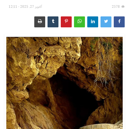
2578
أكتوبر 27, 2025 - 12:11
الأسماء ورموزها
رؤية الآخرة وأحداثها
الطَّعام والشَّراب
الأشياء والمقتنيات
الإنسان بأحواله وصفاته
الحيوانات والحشرات
سور القرآن الكريم
الأنبياء والصحابة