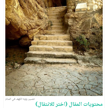
العبادات والشعائر الدينية
الجن والملائكة
تفسير رؤية الكهف في المنام
محتويات المقال (اختر للانتقال)