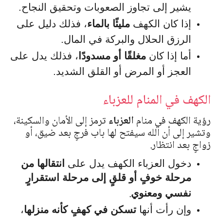
يشير إلى تجاوز الصعوبات وتحقيق النجاح.
إذا كان الكهف
مليئًا بالماء
، فذلك دليل على
الرزق الحلال والبركة في المال.
أما إذا كان
مغلقًا أو مسدودًا
، فذلك يدل على
العجز أو المرض أو القلق الشديد.
الكهف في المنام للعزباء
رؤية الكهف في منام
العزباء
ترمز إلى الأمان والسكينة،
وتشير إلى أن الله سيفتح لها باب فرجٍ بعد ضيق، أو
زواجٍ بعد انتظار.
دخول العزباء الكهف يدل على
انتقالها من
مرحلة خوفٍ أو قلقٍ إلى مرحلة استقرارٍ
.
نفسي ومعنوي
وإن رأت أنها
تسكن في كهفٍ كأنه منزلها
،