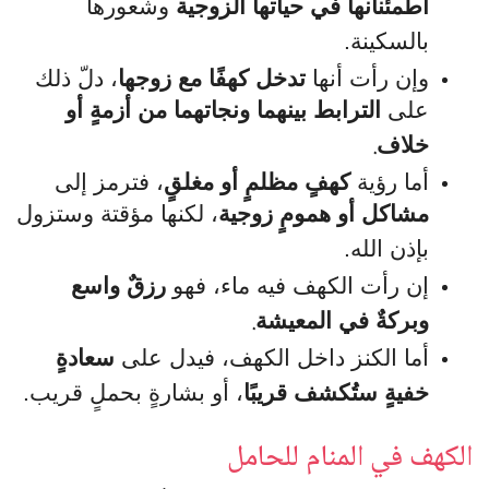
اطمئنانها في حياتها الزوجية
وشعورها
بالسكينة.
وإن رأت أنها
تدخل كهفًا مع زوجها
، دلّ ذلك
على
الترابط بينهما ونجاتهما من أزمةٍ أو
.
خلاف
أما رؤية
كهفٍ مظلمٍ أو مغلقٍ
، فترمز إلى
مشاكل أو همومٍ زوجية
، لكنها مؤقتة وستزول
بإذن الله.
إن رأت الكهف فيه ماء، فهو
رزقٌ واسع
.
وبركةٌ في المعيشة
أما الكنز داخل الكهف، فيدل على
سعادةٍ
خفيةٍ ستُكشف قريبًا
، أو بشارةٍ بحملٍ قريب.
الكهف في المنام للحامل