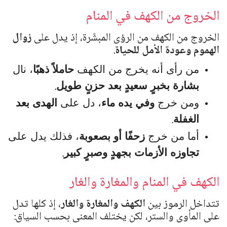
الخروج من الكهف في المنام
الخروج من الكهف من الرؤى المبشّرة، إذ يدل على
زوال
الهموم وعودة الأمل للحياة
.
من رأى أنه يخرج من الكهف
حاملاً ذهبًا
، نال
.
بشارة بخبرٍ سعيدٍ بعد حزنٍ طويل
ومن خرج
وفي يده ماء
، دل على
الهدى بعد
.
الغفلة
أما من خرج
زحفًا أو بصعوبة
، فذلك يدل على
.
تجاوزه الأزمات بجهدٍ وصبرٍ كبير
الكهف في المنام والمغارة والغار
تتداخل الرموز بين
الكهف والمغارة والغار
، إذ كلها تدل
على المأوى والستر، لكن يختلف المعنى بحسب السياق: