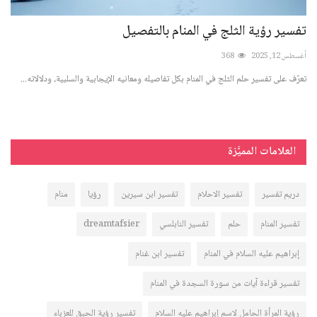
..
تفسير رؤية الثلج في المنام بالتفصيل
تف
أغسطس 12, 2025
368
سبتمبر 4
تعرّف على تفسير حلم الثلج في المنام بكل تفاصيله ومعانيه الإيجابية والسلبية، ودلالاته...
اكتش
ودلا
العلامات المميَّزة
دريم تفسير
تفسير الاحلام
تفسير ابن سيرين
رؤيا
منام
تفسير المنام
حلم
تفسير النابلسي
dreamtafsier
إبراهيم عليه السلام في المنام
تفسير ابن غنام
تفسير قراءة آيات من سورة السجدة في المنام
رؤية المرأة الحامل لاسم إبراهيم عليه السلام
تفسير رؤية الحبق للعزباء