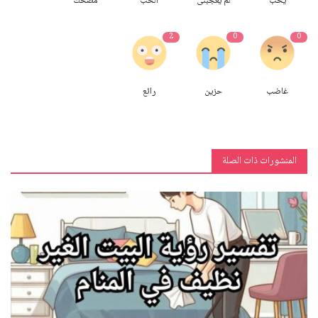
يحب
لم يعجبنى
الحب
مضحك
2
0
0
غاضب
حزين
رائع
المنشورات ذات الصلة