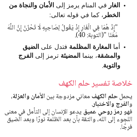
الغار
في المنام يرمز إلى
الأمان والنجاة من
الخطر
، كما في قوله تعالى:
"
إِذْ هُمَا فِي الْغَارِ إِذْ يَقُولُ لِصَاحِبِهِ لَا تَحْزَنْ إِنَّ اللَّهَ
مَعَنَا
"
(التوبة: 40).
أما
المغارة المظلمة
فتدل على
الضيق
والمشقة
، بينما
المضيئة
ترمز إلى
الفرج
.
والتوبة
خلاصة تفسير حلم الكهف
يحمل
حلم الكهف
معاني مزدوجة بين
الأمان والعزلة
،
و
الفرج والاختبار
.
فهو
رمز روحي عميق
يدعو الإنسان إلى التأمل في معنى
اللجوء إلى الله، والثقة بأن بعد الظلمة نورًا وبعد الضيق
فرجًا.