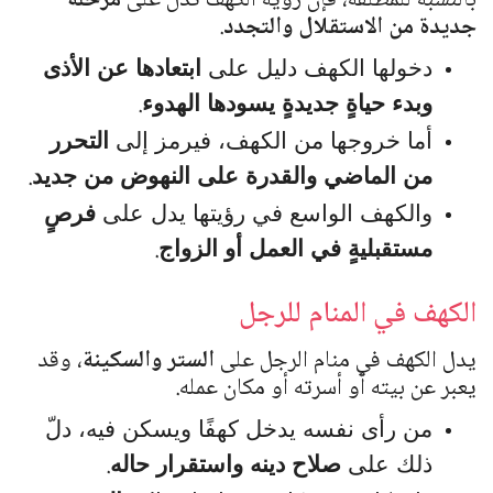
بالنسبة للمطلقة، فإن رؤية الكهف تدل على
مرحلة
جديدة من الاستقلال والتجدد
.
دخولها الكهف دليل على
ابتعادها عن الأذى
.
وبدء حياةٍ جديدةٍ يسودها الهدوء
أما خروجها من الكهف، فيرمز إلى
التحرر
.
من الماضي والقدرة على النهوض من جديد
والكهف الواسع في رؤيتها يدل على
فرصٍ
.
مستقبليةٍ في العمل أو الزواج
الكهف في المنام للرجل
يدل الكهف في منام الرجل على
الستر والسكينة
، وقد
يعبر عن بيته أو أسرته أو مكان عمله.
من رأى نفسه يدخل كهفًا ويسكن فيه، دلّ
.
ذلك على
صلاح دينه واستقرار حاله