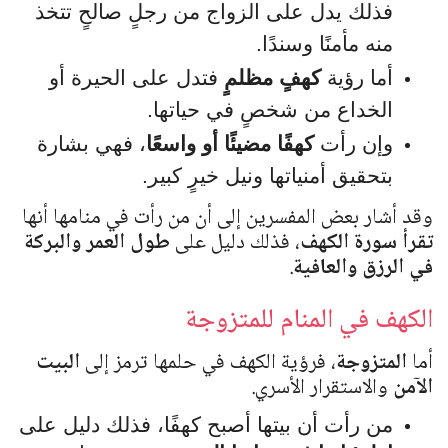
فذلك يدل على الزواج من رجلٍ صالحٍ تتخذ
منه مأمنًا وسندًا.
أما رؤية
كهفٍ مظلمٍ
فتدل على الحيرة أو
الخداع من شخصٍ في حياتها.
وإن رأت
كهفًا مضيئًا أو واسعًا
، فهي بشارة
بتحقيق أمنياتها ونيل خيرٍ كبير.
وقد أشار بعض المفسرين إلى أن من رأت في منامها أنها
تقرأ سورة الكهف
، فذلك دليل على
طول العمر والبركة
في الرزق والعافية
.
الكهف في المنام للمتزوجة
أما
المتزوجة
، فرؤية الكهف في حلمها ترمز إلى
البيت
الآمن
والاستقرار الأسري.
من رأت أن بيتها أصبح كهفًا، فذلك دليل على