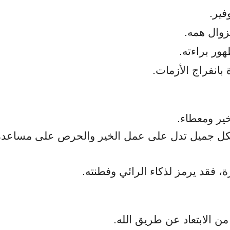
الإسلام وفقًا لابن سيرين، من سقوط...
اكتشفي تفسير رؤية النعناع في المنام ل
فير.
حالاته، من شرب النعناع وزراعته...
زوال همه.
ور براءته.
 بانفراج الأزمات.
ير ومعطاء.
 بشكل جميل تدل على عمل الخير والحرص على مساعدة
، فقد يرمز لذكاء الرائي وفطنته.
 من الابتعاد عن طريق الله.