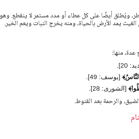
طر، ويُطلق أيضًا على كل عطاء أو مدد مستمر لا ينقطع. وهو
الغيث يمد الأرض بالحياة، ومنه يخرج النبات ويعم الخير.
مسائل تتعلق بالرؤية والأحلام
النباتات
عدة، منها:
: 20].
النَّاسُ﴾
[يوسف: 49].
َطُوا﴾
[الشورى: 28].
لضيق، والرحمة بعد القنوط.
رموز تدل على قرب الأجل في المنام
تفسير رؤية النعناع في المن
ام
للمتزوجة والحامل
يوليو 1, 2025
139
يوليو 2, 2025
157
اكتشف أبرز رموز قرب الأجل في المنام وتفسيرها في