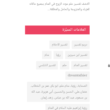
لمتزوجة بجميع
اكتشف تفسير حلم موت الزوج في المنام بجميع حالاته
اكتشف تفسير اسم عماد 
للعزباء والمتزوجة والحامل والمطلقة...
الأعزب، المرأة المتزوج
العلامات المميَّزة
دريم تفسير
تفسير الاحلام
تفسير ابن سيرين
رؤيا
منام
تفسير المنام
حلم
تفسير النابلسي
dreamtafsier
الصحابة، رؤية، منام،حلم، ابو بكر، عمر بن الخطاب،
عثمان،علي، الحسن والحسين، أبي هريرة، عبد الله
بن مسعود، عبد الله بن عباس، زهد، إيمان.
رؤية إبراهيم عليه السلام في المنام