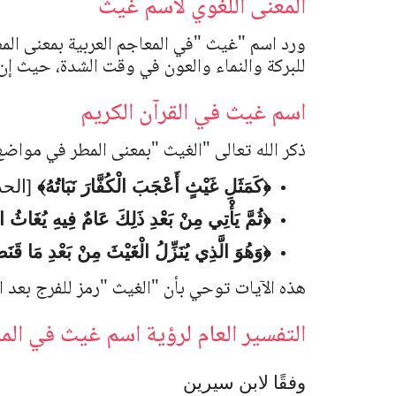
المعنى اللغوي لاسم غيث
ورد اسم
"
غيث
"
في المعاجم العربية بمعنى الم
للبركة والنماء والعون في وقت الشدة، حيث إن 
اسم غيث في القرآن الكريم
ذكر الله تعالى
"
الغيث
"
بمعنى المطر في مواضع 
﴿كَمَثَلِ غَيْثٍ أَعْجَبَ الْكُفَّارَ نَبَاتُهُ﴾
[الحديد
﴿ثُمَّ يَأْتِي مِنْ بَعْدِ ذَلِكَ عَامٌ فِيهِ يُغَاثُ 
﴿وَهُوَ الَّذِي يُنَزِّلُ الْغَيْثَ مِنْ بَعْدِ مَا قَن
هذه الآيات توحي بأن
"
الغيث
"
رمز للفرج بعد ا
التفسير العام لرؤية اسم غيث في المن
وفقًا لابن سيرين