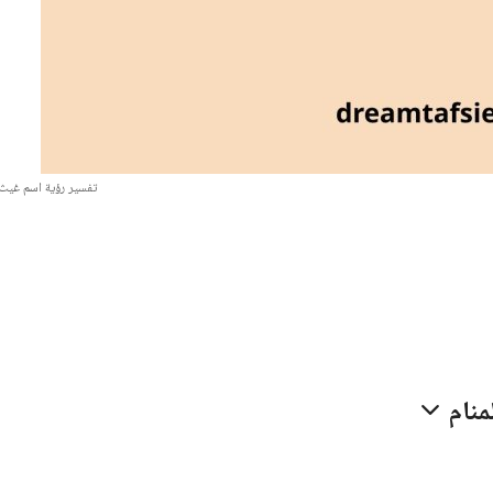
تفسير رؤية اسم غيث 
منام