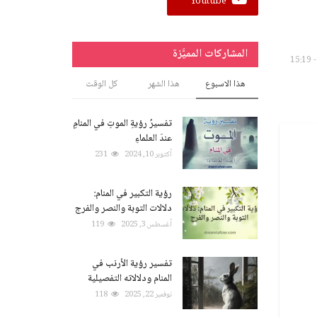
Youtube
المشاركات المميَّزة
هذا الاسبوع
هذا الشهر
كل الوقت
تفسيرُ رؤيةِ الموتِ في المنامِ
عندَ العلماءِ
أكتوبر 10, 2024
231
رؤية التكبير في المنام:
دلالات التوبة والنصر والفرج
أغسطس 3, 2025
119
تفسير رؤية الأرنب في
المنام ودلالاته التفصيلية
نوفمبر 22, 2025
118