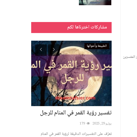
مشاركات اخترناها لكم
الطبيعة وأحوالها
الأسماء ورموزها
ر المفسرين
وم وبلل
تفسير رؤية القمر في المنام للرجل
تفسير رؤية اسم
ودلالاته
يوليو 29, 2025
179
أغسطس 19, 2025
تعرّف على التفسيرات الدقيقة لرؤية القمر في المنام