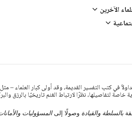
تعرّف على تفسير رؤية نار جهنم في المنام للمتزوجة
تفسير شامل لحلم التبول وبلل الفراش أثن
لماء الآخرين
والعزباء والمطلقة والرجل، ومعنى...
بين المعاني النفسية والدلالات...
جتماعية
داولاً في كتب التفسير القديمة، وقد أولى كبار العلماء – مثل
 خاصة لتفاصيلها، نظرًا لارتباط الغنم تاريخيًا بالرزق والبر
لقة
بالسلطة والقيادة
وصولًا إلى
المسؤوليات والأمانات