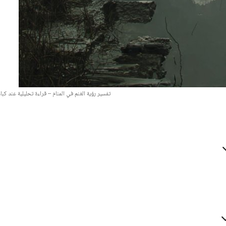
رؤية الآخرة وأحداثها
مسائل تتعلق بالرؤية والأحلام
تفسير رؤية الغنم في المنام – قراءة تحليلية عند كبا
تفسير رؤية نار جهنم في المنام
تفسير حلم التبول أثناء الن
ومعناها بالتفصيل
الفراش
يمكن 13, 2025
490
يوليو 19, 2025
470