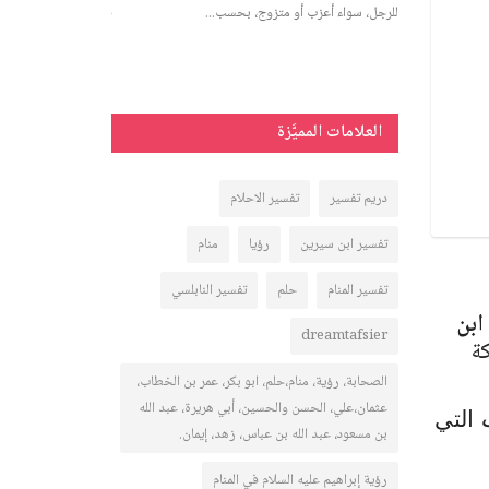
للرجل، سواء أعزب أو متزوج، بحسب...
اء النوم، يجمع
تعرف على تفسير رؤية 
المفسرين، ودلالاته للعزب
العلامات المميَّزة
دريم تفسير
تفسير الاحلام
تفسير ابن سيرين
رؤيا
منام
تفسير المنام
حلم
تفسير النابلسي
ابن
dreamtafsier
كة
الصحابة، رؤية، منام،حلم، ابو بكر، عمر بن الخطاب،
عثمان،علي، الحسن والحسين، أبي هريرة، عبد الله
التي
بن مسعود، عبد الله بن عباس، زهد، إيمان.
رؤية إبراهيم عليه السلام في المنام