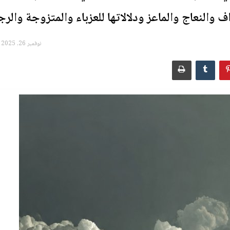
 والنعاج والماعز ودلالاتها للعزباء والمتزوجة والرج
نوفمبر 26, 2025 - 00:12