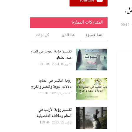
Youtube
ل.
المشاركات المميَّزة
هذا الاسبوع
هذا الشهر
كل الوقت
تفسيرُ رؤيةِ الموتِ في المنامِ
عندَ العلماءِ
أكتوبر 10, 2024
231
رؤية التكبير في المنام:
دلالات التوبة والنصر والفرج
أغسطس 3, 2025
119
تفسير رؤية الأرنب في
المنام ودلالاته التفصيلية
نوفمبر 22, 2025
118