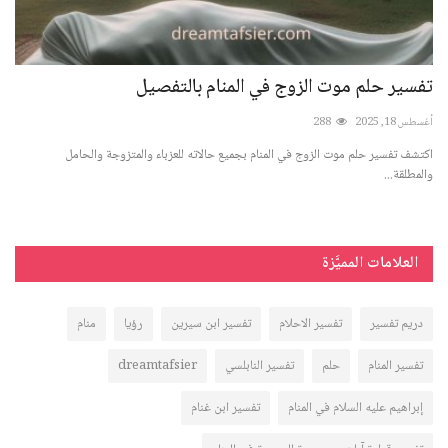
تفسير حلم موت الزوج في المنام بالتفصيل
تفس
با
أغسطس 18, 2025
288
أغسطس 
..
اكتشف تفسير حلم موت الزوج في المنام بجميع حالاته للعزباء والمتزوجة والحامل
والمطلقة...
اكتش
العلامات المميَّزة
دريم تفسير
تفسير الاحلام
تفسير ابن سيرين
رؤيا
منام
تفسير المنام
حلم
تفسير النابلسي
dreamtafsier
إبراهيم عليه السلام في المنام
تفسير ابن غنام