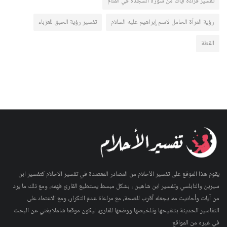
تفسير قراءة آيات من سورة السجدة في المنام
رؤية المرأة الحامل لاسم إبراهيم عليه السلام
تفسير رؤية الحبق للعزباء
القطة
يقوم هذا الموقع على تفسير الأحلام من المصادر المعتمدة في تفسير الاحلام كتفسير ابن
سيرين والنابلسي وتفسير ابن شاهين ، بشكل مبسط يستطيع القارئ فهمه، ومع ذلك ما يرد
من آيات وأحاديث مما يجعله أقرب للصحة، مع مراعاة عدم التكرار، ومع الاعتماد على
التفاسير الحديثة بتنقيحها وتلخيصها ووضعها للقارئ، ليكون موقعا شاملا يغني عن البحث
في غيره من المواقع