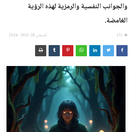
والجوانب النفسية والرمزية لهذه الرؤية
الأسماء ورموزها
الغامضة.
رؤية الآخرة وأحداثها
271
أغسطس 28, 2025 - 23:24
الطَّعام والشَّراب
الأشياء والمقتنيات
الإنسان بأحواله وصفاته
الحيوانات والحشرات
سور القرآن الكريم
الأنبياء والصحابة