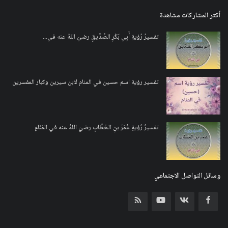
أكثر المشاركات مشاهدة
تفسيرُ رُؤيةِ أَبِي بَكْرٍ الصِّدِّيقِ رضيَ اللهُ عنه في...
تفسير رؤية اسم حسين في المنام لابن سيرين وكبار المفسرين
تفسيرُ رُؤيةِ عُمَرَ بنِ الخَطَّابِ رضيَ اللهُ عنه في المَنَامِ
وسائل التواصل الاجتماعي