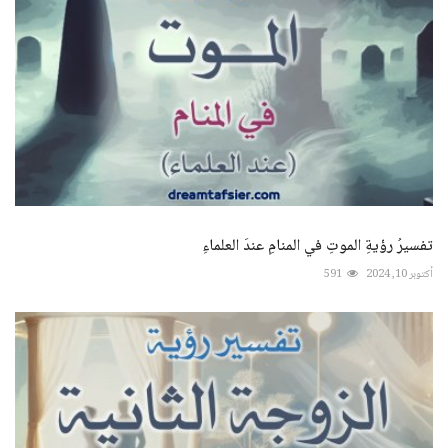
تفسيرُ رؤيةِ الموتِ في المنامِ عندَ العلماءِ
أكتوبر 10, 2024
591