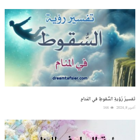
تَفسيرُ رُؤيةِ السُّقوطِ في المَنامِ
أكتوبر 8, 2024
166