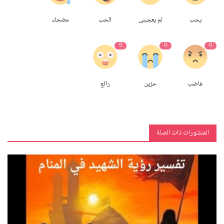
يحب
لم يعجبنى
الحب
مضحك
0
0
0
غاضب
حزين
رائع
المنشورات ذات الصلة