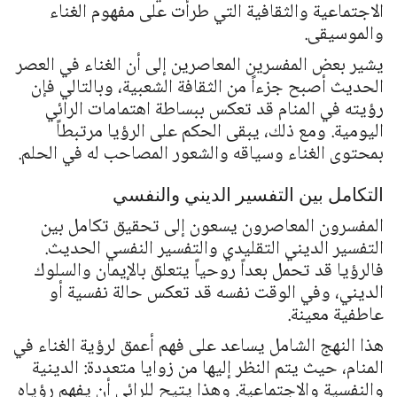
الاجتماعية والثقافية التي طرأت على مفهوم الغناء
والموسيقى.
يشير بعض المفسرين المعاصرين إلى أن الغناء في العصر
الحديث أصبح جزءاً من الثقافة الشعبية، وبالتالي فإن
رؤيته في المنام قد تعكس ببساطة اهتمامات الرائي
اليومية. ومع ذلك، يبقى الحكم على الرؤيا مرتبطاً
بمحتوى الغناء وسياقه والشعور المصاحب له في الحلم.
التكامل بين التفسير الديني والنفسي
المفسرون المعاصرون يسعون إلى تحقيق تكامل بين
التفسير الديني التقليدي والتفسير النفسي الحديث.
فالرؤيا قد تحمل بعداً روحياً يتعلق بالإيمان والسلوك
الديني، وفي الوقت نفسه قد تعكس حالة نفسية أو
عاطفية معينة.
هذا النهج الشامل يساعد على فهم أعمق لرؤية الغناء في
المنام، حيث يتم النظر إليها من زوايا متعددة: الدينية
والنفسية والاجتماعية. وهذا يتيح للرائي أن يفهم رؤياه