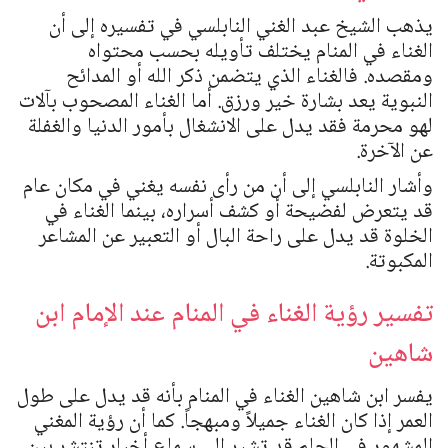
يذهب الشيخ عبد الغني النابلسي في تفسيره إلى أن
الغناء في المنام يختلف تأويله بحسب محتواه
ومقصده. فالغناء الذي يتضمن ذكر الله أو المدائح
النبوية يعد بشارة خير ورزق. أما الغناء المصحوب بآلات
لهو محرمة فقد يدل على الانشغال بأمور الدنيا والغفلة
عن الآخرة.
وأشار النابلسي إلى أن من رأى نفسه يغني في مكان عام
قد يتعرض لفضيحة أو كشف أسراره، بينما الغناء في
الخلوة قد يدل على راحة البال أو التعبير عن المشاعر
المكبوتة.
تفسير رؤية الغناء في المنام عند الإمام ابن
شاهين
يفسر ابن شاهين الغناء في المنام بأنه قد يدل على طول
العمر إذا كان الغناء جميلاً ومبهجاً. كما أن رؤية المغني
المشهور في الحلم قد تشير إلى سماع أخبار تنتشر بين