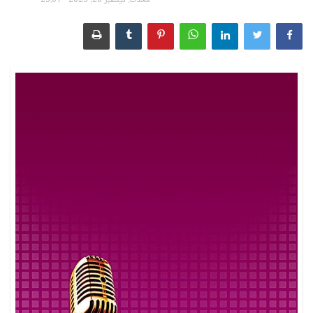
محدث: ديسمبر 26, 2025 - 23:07
الأسماء ورموزها
رؤية الآخرة وأحداثها
الطَّعام والشَّراب
الأشياء والمقتنيات
الإنسان بأحواله وصفاته
الحيوانات والحشرات
سور القرآن الكريم
الأنبياء والصحابة