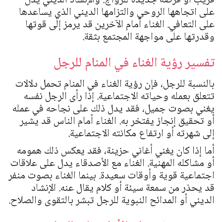
قريب أو فرصة جديدة للزواج. والإنشاد الديني يدل
على اتجاهها الروحي والتزامها الديني الذي يساعدها
على التعافي. الغناء أمام الآخرين قد يرمز إلى قوتها
وقدرتها على مواجهة المجتمع بثقة.
تفسير رؤية الغناء في المنام للرجل
بالنسبة للرجل، فإن رؤية الغناء في المنام تحمل دلالات
تتعلق بعمله وحياته الاجتماعية. إذا رأى الرجل نفسه
يغني بصوت جميل، فقد يدل ذلك على نجاحه في عمله
أو تحقيق إنجاز يفتخر به. الغناء أمام الناس قد يشير
إلى شهرته أو ارتفاع مكانته الاجتماعية.
أما إذا كان يغني أغاني حزينة، فقد يعكس ذلك همومه
أو مشاكله المهنية. الغناء مع الأصدقاء يدل على علاقات
اجتماعية قوية وأوقات سعيدة. بينما الغناء بصوت منفر
قد يحذر من سمعة سيئة أو كلام يقال عنه. الإنشاد
الديني أو المدائح النبوية للرجل تبشر بالتقوى والصلاح.