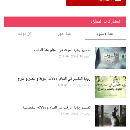
Youtube
المشاركات المميَّزة
هذا الاسبوع
هذا الشهر
كل الوقت
تفسيرُ رؤيةِ الموتِ في المنامِ عندَ العلماءِ
أكتوبر 10, 2024
231
رؤية التكبير في المنام: دلالات التوبة والنصر والفرج
أغسطس 3, 2025
120
تفسير رؤية الأرنب في المنام ودلالاته التفصيلية
نوفمبر 22, 2025
118