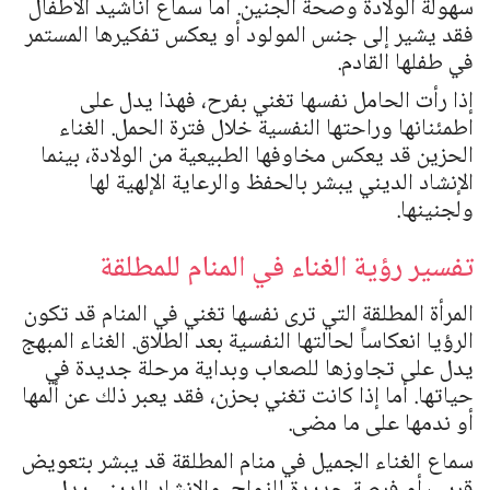
سهولة الولادة وصحة الجنين. أما سماع أناشيد الأطفال
فقد يشير إلى جنس المولود أو يعكس تفكيرها المستمر
في طفلها القادم.
إذا رأت الحامل نفسها تغني بفرح، فهذا يدل على
اطمئنانها وراحتها النفسية خلال فترة الحمل. الغناء
الحزين قد يعكس مخاوفها الطبيعية من الولادة، بينما
الإنشاد الديني يبشر بالحفظ والرعاية الإلهية لها
ولجنينها.
تفسير رؤية الغناء في المنام للمطلقة
المرأة المطلقة التي ترى نفسها تغني في المنام قد تكون
الرؤيا انعكاساً لحالتها النفسية بعد الطلاق. الغناء المبهج
يدل على تجاوزها للصعاب وبداية مرحلة جديدة في
حياتها. أما إذا كانت تغني بحزن، فقد يعبر ذلك عن ألمها
أو ندمها على ما مضى.
سماع الغناء الجميل في منام المطلقة قد يبشر بتعويض