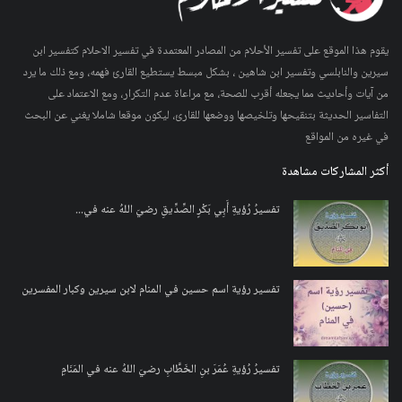
يقوم هذا الموقع على تفسير الأحلام من المصادر المعتمدة في تفسير الاحلام كتفسير ابن
سيرين والنابلسي وتفسير ابن شاهين ، بشكل مبسط يستطيع القارئ فهمه، ومع ذلك ما يرد
من آيات وأحاديث مما يجعله أقرب للصحة، مع مراعاة عدم التكرار، ومع الاعتماد على
التفاسير الحديثة بتنقيحها وتلخيصها ووضعها للقارئ، ليكون موقعا شاملا يغني عن البحث
في غيره من المواقع
أكثر المشاركات مشاهدة
تفسيرُ رُؤيةِ أَبِي بَكْرٍ الصِّدِّيقِ رضيَ اللهُ عنه في...
تفسير رؤية اسم حسين في المنام لابن سيرين وكبار المفسرين
تفسيرُ رُؤيةِ عُمَرَ بنِ الخَطَّابِ رضيَ اللهُ عنه في المَنَامِ