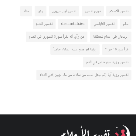
تفسير الاحلام
دريم تفسير
تفسير ابن سيرين
رؤيا
منام
حلم
تفسير النابلسي
dreamtafsier
تفسير المنام
الريحان في المنام للمطلقة
من رآى أنه يقرأ سورة الشورى في المنام
قرأ سورة " ص "
رؤية ابراهيم عليه السلام حزيناً
تفسير رؤية سورة ص في النام
تفسير رؤية آية (ثم جعل نسله من سلالة من ماء مهين )في المنام