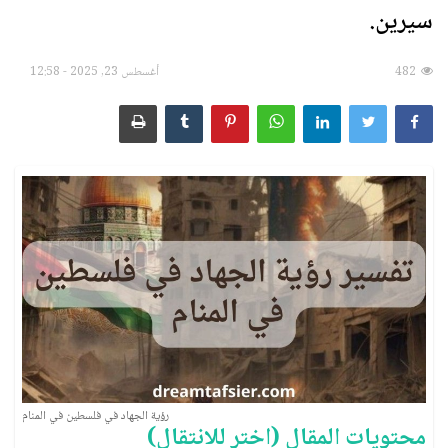
سيرين.
الأسماء ورموزها
482
أغسطس 23, 2025 - 12:58
رؤية الآخرة وأحداثها
الطَّعام والشَّراب
الأشياء والمقتنيات
الإنسان بأحواله وصفاته
الحيوانات والحشرات
سور القرآن الكريم
الأنبياء والصحابة
رؤية الجهاد في فلسطين في المنام
محتويات المقال (اختر للانتقال)