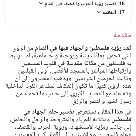
تفسير رؤية الحرب والقصف في المنام
الخاتمة
مقدمة
تُعد
رؤية فلسطين والجهاد فيها في المنام
من الرؤى
التي تحمل أبعادًا دينية وروحية واجتماعية، لما ترتبط
به فلسطين من مكانة مقدسة في قلوب المسلمين
وارتباطها المباشر بالمسجد الأقصى، أولى القبلتين
وثالث الحرمين الشريفين. ويذهب المفسرون إلى أن
هذه الرؤى كثيرًا ما تكون انعكاسًا لمشاعر الفرد الداخلية
وتفاعله مع القضايا الكبرى، إلى جانب ما تحمله من
رموز الخير والنصر والرزق.
في هذا المقال، نستعرض
تفسير حلم الجهاد في
فلسطين
ودلالاته للعزباء والمتزوجة والرجل والحامل،
إلى جانب رمزية الاستشهاد، ورؤية الحرب والقصف،
وعلم فلسطين، مع الاستناد إلى أقوال كبار المفسرين