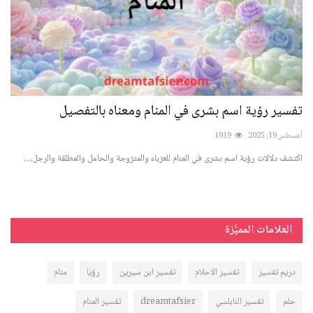
تفسير رؤية اسم بشرى في المنام ومعناه بالتفصيل
تف
أغسطس 19, 2025
1919
أغسطس 
اكتشف دلالات رؤية اسم بشرى في المنام للعزباء والمتزوجة والحامل والمطلقة والرجل،...
اكتش
وللر
العلامات المميَّزة
دريم تفسير
تفسير الاحلام
تفسير ابن سيرين
رؤيا
منام
حلم
تفسير النابلسي
dreamtafsier
تفسير المنام