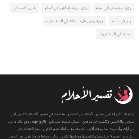
رؤية سورة ص في المنام
رؤية سيدنا ابراهيم في الحلم
تفسير الإحسائي
رأى في منامه
رؤية يحيى عليه السلام في المنام للعزباء
الحبق في المنام للرجل
يقوم هذا الموقع على تفسير الأحلام من المصادر المعتمدة في تفسير الاحلام كتفسير ابن
سيرين والنابلسي وتفسير ابن شاهين ، بشكل مبسط يستطيع القارئ فهمه، ومع ذلك ما يرد
من آيات وأحاديث مما يجعله أقرب للصحة، مع مراعاة عدم التكرار، ومع الاعتماد على
التفاسير الحديثة بتنقيحها وتلخيصها ووضعها للقارئ، ليكون موقعا شاملا يغني عن البحث