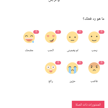
ما هو رد فعلك؟
0
0
0
0
يحب
لم يعجبنى
الحب
مضحك
0
0
0
غاضب
حزين
رائع
المنشورات ذات الصلة