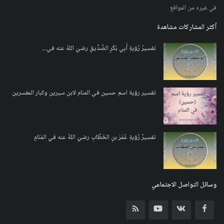
في غيره من المواقع
أكثر المشاركات مشاهدة
تفسيرُ رُؤيةِ أَبِي بَكْرٍ الصِّدِّيقِ رضيَ اللهُ عنه في...
تفسير رؤية اسم حسين في المنام لابن سيرين وكبار المفسرين
تفسيرُ رُؤيةِ عُمَرَ بنِ الخَطَّابِ رضيَ اللهُ عنه في المَنَامِ
وسائل التواصل الاجتماعي