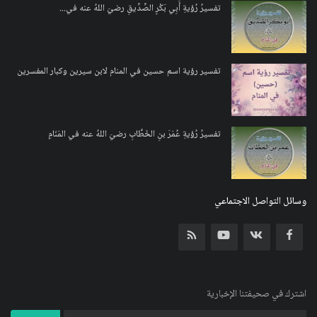
تفسيرُ رُؤيةِ أَبِي بَكْرٍ الصِّدِّيقِ رضيَ اللهُ عنه في...
تفسير رؤية اسم حسين في المنام لابن سيرين وكبار المفسرين
تفسيرُ رُؤيةِ عُمَرَ بنِ الخَطَّابِ رضيَ اللهُ عنه في المَنَامِ
وسائل التواصل الاجتماعي
اشترك في صحيفتنا الإخبارية