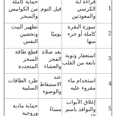
قراءة آية
حماية كاملة
1
الكرسي
قبل النوم
من الكوابيس
والمعوذتين
والسحر
سورة البقرة
تطهير البيت
2
كاملة أو جزء
يوميًا
وتحصين
منها
النفس
بعد صلاة
قطع طاقة
استغفار وتوبة
3
الفجر
السحر
نابعة من القلب
والعشاء
المتجددة
عند
استخدام ماء
طرد الطاقات
4
الاستيقاظ
مقروء عليه
السلبية
والوضوء
إغلاق الأبواب
حماية مادية
5
والنوافذ باسم
مساءً
وروحية