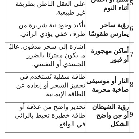
5
على العقل الباطن بطريقة
أثناء النوم
غير طبيعية.
رؤية ساحر
تأكيد وجود نية شريرة من
6
يمارس طقوسًا
طرف خفي يؤذي الرائي.
إشارة إلى سحر مدفون، غالبًا
أماكن مهجورة
7
ما يكون مقترنًا بالضرر
أو قبور
الجسدي أو النفسي.
طاقة سفلية تُستخدم في
النار أو موسيقى
8
تحفيز السحر أو إبعاده عن
صاخبة محرمة
الطاقة الإيمانية.
رؤية الشيطان
تحذير واضح من علاقة أو
9
أو جن واضح
طاقة خطيرة تحيط بالرائي
الشكل
في الواقع.