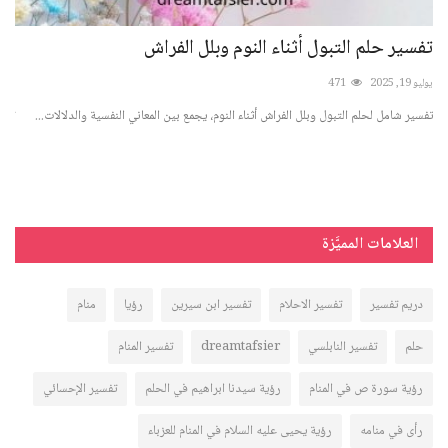
تفسير حلم التبول أثناء النوم وبلل الفراش
تفس
يوليو 19, 2025
471
أغسطس 
تفسير شامل لحلم التبول وبلل الفراش أثناء النوم، يجمع بين المعاني النفسية والدلالات...
تعرّ
العلامات المميَّزة
دريم تفسير
تفسير الاحلام
تفسير ابن سيرين
رؤيا
منام
حلم
تفسير النابلسي
dreamtafsier
تفسير المنام
رؤية سورة ص في المنام
رؤية سيدنا ابراهيم في الحلم
تفسير الإحسائي
رأى في منامه
رؤية يحيى عليه السلام في المنام للعزباء