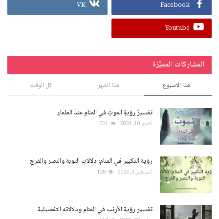
VK
Facebook
Youtube
المشاركات المميَّزة
هذا الاسبوع
هذا الشهر
كل الوقت
تفسيرُ رؤيةِ الموتِ في المنامِ عندَ العلماءِ
أكتوبر 10, 2024
231
رؤية التكبير في المنام: دلالات التوبة والنصر والفرج
أغسطس 3, 2025
120
تفسير رؤية الأرنب في المنام ودلالاته التفصيلية