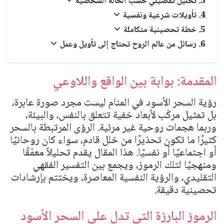
تحليل تفصيلي حسب الحالة الشخصية
العبادات والشعائر الدينية
تأويلات شرعية ونفسية
الجن والملائكة
خطة تحصينية متكاملة
رسائل من عالم الروح تحتاج إلى تأويل وعمل
المقدمة: بوابة بين الواقع واللاوعي
رؤية السحر الأسود في المنام ليست مجرد صورة عابرة،
بل تمثيل مركّب لأبعاد خفية تتعلق بالنفس، والبيئة،
وربما هجمات روحية غير مرئية. الرؤى المرتبطة بالسحر
كثيرًا ما تكون تحذيرًا من خلل قادم، سواء كان روحانيًا
أو اجتماعيًا أو نفسيًا. هذا المقال يقدم تحليلاً معمّقًا
ومنهجيًا لتلك الرموز، ويجمع بين التفسير الفقهي
التقليدي، والرؤية النفسية المعاصرة، ويختتم بإرشادات
تحصينية دقيقة.
الرموز البارزة التي تدل على السحر الأسود