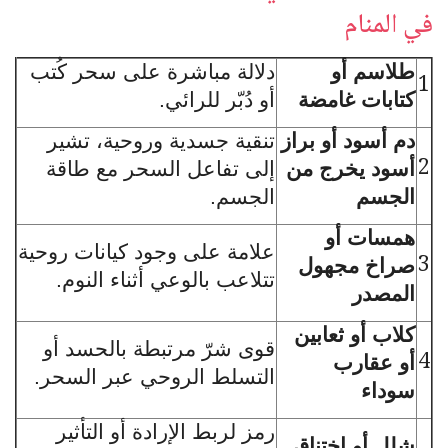
في المنام
طلاسم أو
دلالة مباشرة على سحر كُتب
1
كتابات غامضة
أو دُبّر للرائي.
دم أسود أو براز
تنقية جسدية وروحية، تشير
2
أسود يخرج من
إلى تفاعل السحر مع طاقة
الجسم
الجسم.
همسات أو
علامة على وجود كيانات روحية
3
صراخ مجهول
تتلاعب بالوعي أثناء النوم.
المصدر
كلاب أو ثعابين
قوى شرّ مرتبطة بالحسد أو
4
أو عقارب
التسلط الروحي عبر السحر.
سوداء
رمز لربط الإرادة أو التأثير
شلل أو اختناق