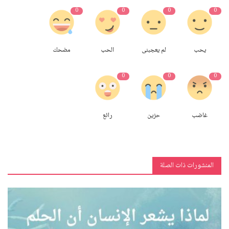
0
0
0
0
يحب
لم يعجبنى
الحب
مضحك
0
0
0
غاضب
حزين
رائع
المنشورات ذات الصلة