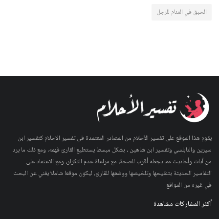
الحبق في المنام للرجل
يقوم هذا الموقع على تفسير الأحلام من المصادر المعتمدة في تفسير الاحلام كتفسير ابن
سيرين والنابلسي وتفسير ابن شاهين ، بشكل مبسط يستطيع القارئ فهمه، ومع ذلك ما يرد
من آيات وأحاديث مما يجعله أقرب للصحة، مع مراعاة عدم التكرار، ومع الاعتماد على
التفاسير الحديثة بتنقيحها وتلخيصها ووضعها للقارئ، ليكون موقعا شاملا يغني عن البحث
في غيره من المواقع
أكثر المشاركات مشاهدة