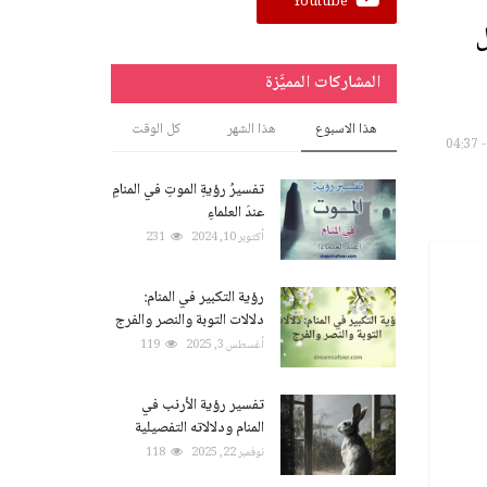
Youtube
ل
المشاركات المميَّزة
هذا الاسبوع
هذا الشهر
كل الوقت
تفسيرُ رؤيةِ الموتِ في المنامِ
عندَ العلماءِ
أكتوبر 10, 2024
231
رؤية التكبير في المنام:
دلالات التوبة والنصر والفرج
أغسطس 3, 2025
119
تفسير رؤية الأرنب في
المنام ودلالاته التفصيلية
نوفمبر 22, 2025
118