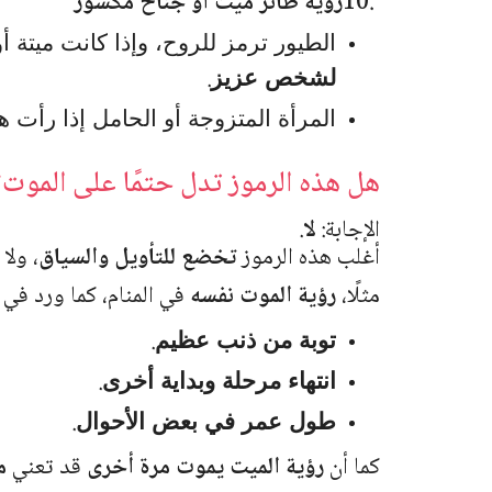
10.
رؤية طائر ميت أو جناح مكسور
الطيور ترمز للروح، وإذا كانت ميتة 
.
لشخص عزيز
المرأة المتزوجة أو الحامل إذا رأت 
هل هذه الرموز تدل حتمًا على الموت؟
الإجابة:
لا
.
أغلب هذه الرموز
تخضع للتأويل والسياق
، ولا
مثلًا،
رؤية الموت نفسه
في المنام، كما ورد في 
.
توبة من ذنب عظيم
.
انتهاء مرحلة وبداية أخرى
.
طول عمر في بعض الأحوال
كما أن
رؤية الميت يموت مرة أخرى
قد تعني
م