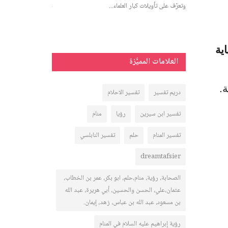
وتعرّف على تأويلات كبار العلماء...
 التفسير وللرجل
تعرفي على تفسير رؤية 
والحامل بجميع حالاته:
اية
العلامات المميَّزة
.
دريم تفسير
تفسير الاحلام
تفسير ابن سيرين
رؤيا
منام
تفسير المنام
حلم
تفسير النابلسي
dreamtafsier
الصحابة، رؤية، منام،حلم، ابو بكر، عمر بن الخطاب،
عثمان،علي، الحسن والحسين، أبي هريرة، عبد الله
بن مسعود، عبد الله بن عباس، زهد، إيمان.
رؤية إبراهيم عليه السلام في المنام