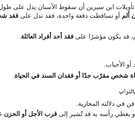
ي تأويلات ابن سيرين أن سقوط الأسنان يدل على طول
 ألم
أو تساقطت دفعة واحدة، فقد تدل على
فقد ش
.
، قد يكون مؤشرًا على
فقد أحد أفراد العائلة
سور القرآن الكريم
رؤية الآخرة وأحداثها
 أو الأحباب.
.
ة شخص مقرّب جدًا أو فقدان السند في الحياة
التراب
ن في دلالته المجازية.
تفسير رؤية سورة القدر في المنام
تفسير رؤية الصراط المست
و يغطي رأسه به قد تُشير إلى
قرب الأجل أو الحزن 
المنام
يمكن 9, 2025
377
يمكن 26, 2025
1901
تعرّف على تفسير رؤية سورة القدر في المنام كما ورد عن