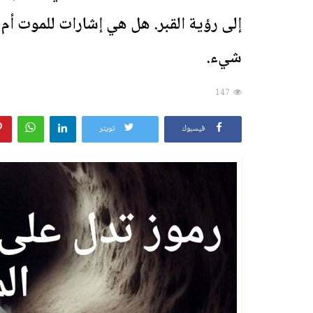
إلى رؤية القبر. هل هي إشارات للموت أم دع
شيء.
147
فيسبوك
تويتر