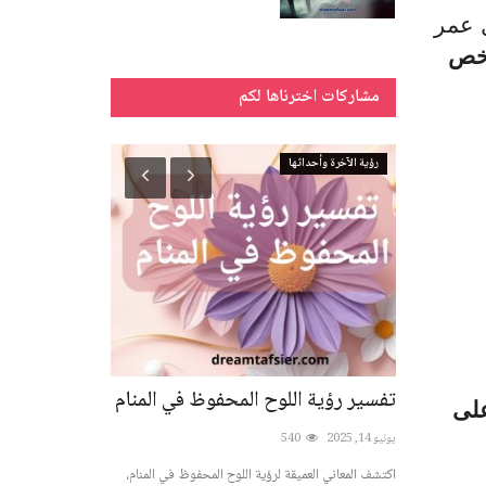
 عمر
خص
مشاركات اخترناها لكم
رؤية الآخرة وأحداثها
النباتات
قيم في
تفسير رؤية اللوح المحفوظ في المنام
تفسير رؤية إكل
على
للمتزوجة والح
يونيو 14, 2025
540
يوليو 3, 2025
964
اكتشف المعاني العميقة لرؤية اللوح المحفوظ في المنام،