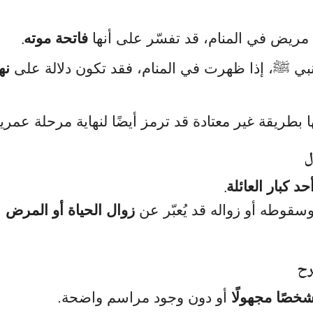
كبار مفسري الأحلام مثل ابن...
تفسير رؤية الصراط في المنام عند علماء
والمرأة بكافة حالاتها، مع دلالات...
.
ريض في المنام، قد تفسّر على أنها
فاتحة موته
لنبي ﷺ، إذا ظهرت في المنام، فقد تكون دلالة على
نه
بطريقة غير معتادة قد ترمز أيضًا لنهاية مرحلة عمرية
ل
.
د كبار العائلة
سقوطه أو زواله قد يُعبّر عن
زوال الحياة أو المرض
رح
خصًا مجهولًا
أو دون وجود مراسم واضحة.