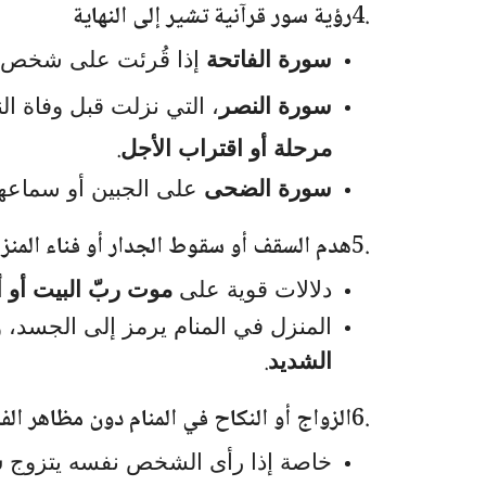
4.
رؤية سور قرآنية تشير إلى النهاية
سورة الفاتحة
إذا قُرئت على شخص م
سورة النصر
، التي نزلت قبل وفاة ا
.
مرحلة أو اقتراب الأجل
سورة الضحى
على الجبين أو سماعها 
5.
هدم السقف أو سقوط الجدار أو فناء المنز
دلالات قوية على
موت ربّ البيت أو أح
المنزل في المنام يرمز إلى الجسد، و
.
الشديد
6.
الزواج أو النكاح في المنام دون مظاهر الف
خاصة إذا رأى الشخص نفسه يتزوج
ش